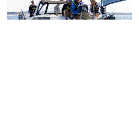
Prendre le large avec une École
de Croisière
Envie de naviguer plus loin et plus longtemps ? Les
Écoles
de Croisière FFVoile
vous embarquent sur un voilier
habitable pour apprendre la navigation côtière puis
hauturière, avec une nuit à bord et la vie d'équipage en