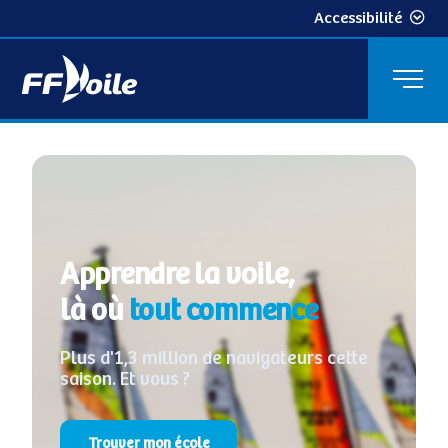
Accessibilité
Apprendre la voile,
là où
tout commence
Plus d'1,3 million de navigateurs cette
saison. Et vous ?
Trouver mon école