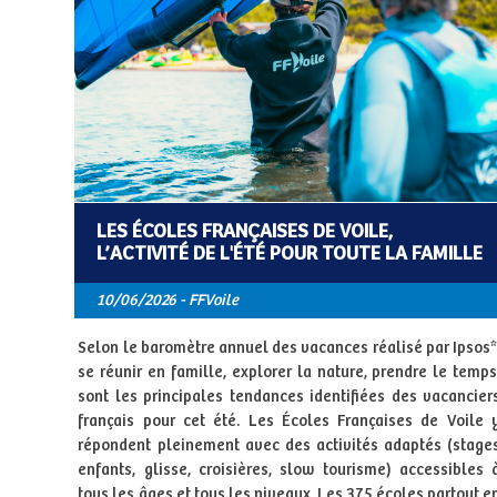
LES ÉCOLES FRANÇAISES DE VOILE,
L’ACTIVITÉ DE L'ÉTÉ POUR TOUTE LA FAMILLE
10/06/2026 - FFVoile
Selon le baromètre annuel des vacances réalisé par Ipsos*
se réunir en famille, explorer la nature, prendre le temps
sont les principales tendances identifiées des vacancier
français pour cet été. Les Écoles Françaises de Voile 
répondent pleinement avec des activités adaptés (stage
enfants, glisse, croisières, slow tourisme) accessibles 
tous les âges et tous les niveaux. Les 375 écoles partout e