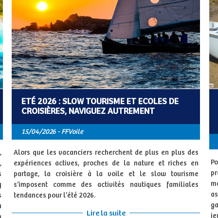
ETÉ 2026 : SLOW TOURISME ET ECOLES DE
CROISIÈRES, NAVIGUEZ AUTREMENT
15/04/2026 - FFVoile
,
Alors que les vacanciers recherchent de plus en plus des
Po
,
expériences actives, proches de la nature et riches en
pr
s
partage, la croisière à la voile et le slow tourisme
mo
y
s’imposent comme des activités nautiques familiales
as
s
tendances pour l’été 2026.
ga
à
Lire la suite
je
n