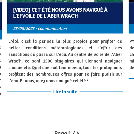
[VIDEO] CET ÉTÉ NOUS AVONS NAVIGUÉ À
L'EFVOILE DE L'ABER WRAC'H
23/08/2025 - communication
L'été, c'est la période la plus propice pour profiter de
PY
e
belles conditions météorologiques et s'offrir des
dé
s
sensations de glisse sur l'eau. Au centre de voile de l'Aber
ch
s
Wrac'h, ce sont 1500 stagiaires qui viennent naviguer
mi
a
chaque été. Quel que soit leur niveau, tous les pratiquants
de
a
profitent des nombreuses offres pour se faire plaisir sur
r
l'eau. Et vous, avez vous navigué cet été ?
s
Lire la suite
n
Page 1 / 4